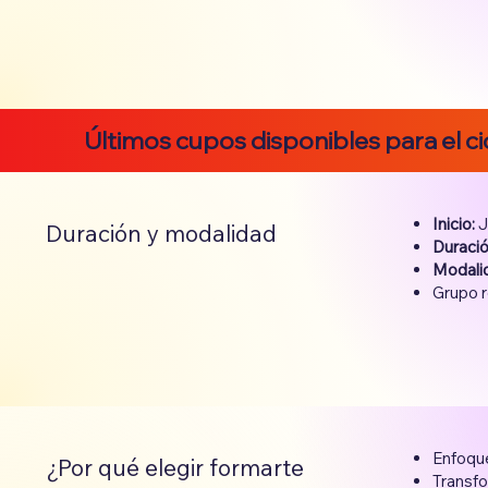
Últimos cupos disponibles para el c
Inicio:
J
Duración y modalidad
Duració
Modali
Grupo r
Enfoque
¿Por qué elegir formarte
Transfo