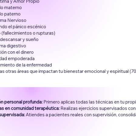
tima y Amor Propio
ulo materno
ulo paterno
tema Nervioso
ndo el pánico escénico
o (fallecimientos o rupturas)
, descansar y sueño
tema digestivo
ción con el dinero
lidad empoderada
imiento de la enfermedad
s otras áreas que impactan tu bienestar emocional y espiritual (70 
n personal profunda:
Primero aplicas todas las técnicas en tu pro
as en comunidad terapéutica:
Realizas ejercicios supervisados con
 supervisada:
Atiendes a pacientes reales con supervisión, consoli