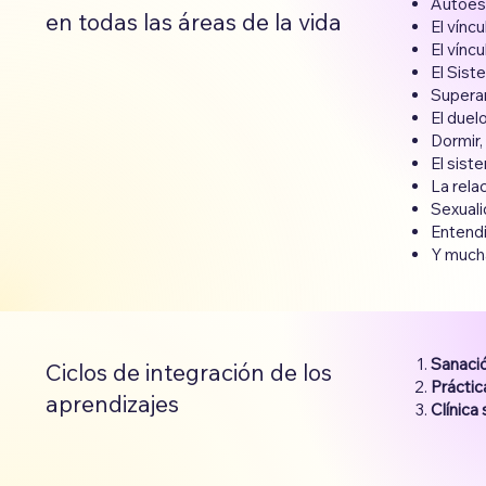
Autoes
en todas las áreas de la vida
El vínc
El vínc
⁠El Sis
⁠Supera
⁠El duel
⁠Dormir
⁠El sis
⁠La rela
⁠Sexua
⁠Entend
Y mucha
Sanació
Ciclos de integración de los
Práctic
aprendizajes
Clínica