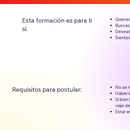
Esta formación es para ti
Quieres
Buscas 
si:
Deseas 
Sientes
No se r
Requisitos para postular:
Haber i
Si bien
viaje d
Estar en