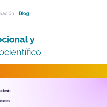
mación
Blog
cional y
científico
sciente
icaces,