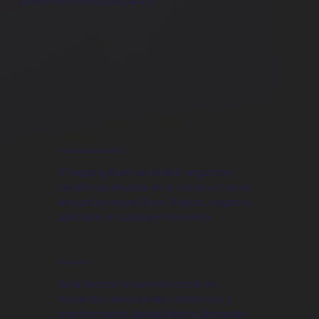
puede ser la indicada para ti.
​Técnicas de Liberación Emocional (EFT)
El tapping libera ansiedad, angustia y
tensión acumulada en el cuerpo a través
de puntos específicos. Rápido, seguro y
aplicable en cualquier momento.
Matrix Reimprinting
Esta técnica te permite entrar en
recuerdos emocionales dolorosos y
transformarlos desde dentro, liberando