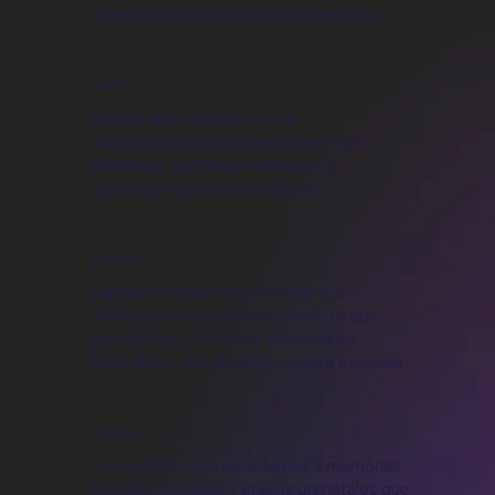
creencias que aún afectan tu presente.
ThetaHealing
Trabaja directamente con el
subconsciente para liberar creencias
limitantes, patrones heredados y
manifestar una nueva realidad.
Biodescodificación
Explora el origen emocional de tus
dolencias y transforma el conflicto que
está detrás. Una forma amorosa de
entender lo que tu cuerpo quiere expresar.
Hipnosis Regresiva
Con esta técnica accedemos a memorias
del útero materno y etapas prenatales que